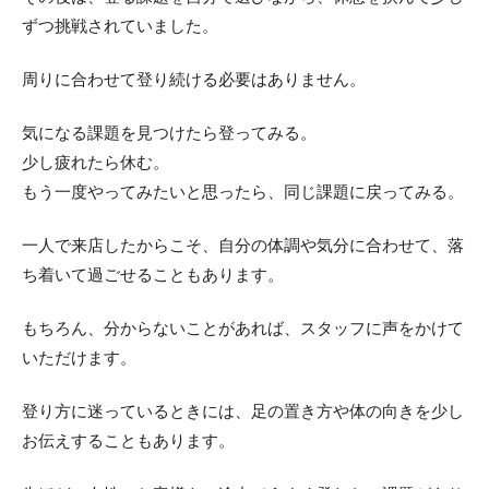
ずつ挑戦されていました。
周りに合わせて登り続ける必要はありません。
気になる課題を見つけたら登ってみる。
少し疲れたら休む。
もう一度やってみたいと思ったら、同じ課題に戻ってみる。
一人で来店したからこそ、自分の体調や気分に合わせて、落
ち着いて過ごせることもあります。
もちろん、分からないことがあれば、スタッフに声をかけて
いただけます。
登り方に迷っているときには、足の置き方や体の向きを少し
お伝えすることもあります。