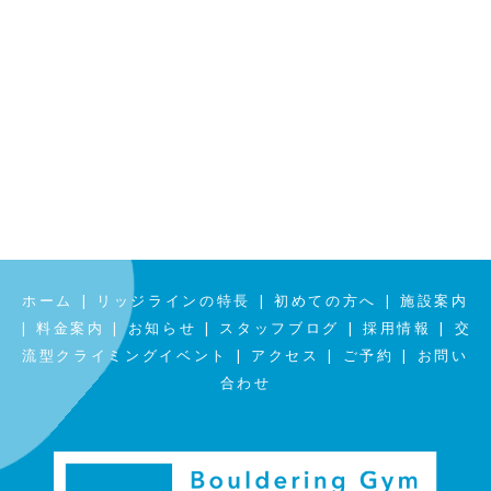
|
|
|
ホーム
リッジラインの特長
初めての方へ
施設案内
|
|
|
|
|
料金案内
お知らせ
スタッフブログ
採用情報
交
|
|
|
流型クライミングイベント
アクセス
ご予約
お問い
合わせ