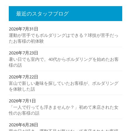
最近のスタッフブログ
2026年7月31日
運動が苦手でもボルダリングはできる？球技が苦手だっ
たお客様の初体験
2026年7月23日
暑い日でも室内で。40代からボルダリングを始めたお客
様の話
2026年7月22日
富山で新しい趣味を探していたお客様が、ボルダリング
を体験した話
2026年7月1日
「一人で行っても浮きませんか？」初めて来店された女
性のお客様の話
2026年6月28日
雨の日が続き、運動不足が気になって来店されたお客様