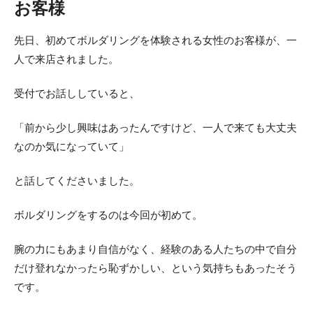
お客様
先日、初めてボルダリングを体験される女性のお客様が、一
人で来店されました。
受付でお話ししていると、
「前から少し興味はあったんですけど、一人で来ても大丈夫
なのか気になっていて」
と話してくださいました。
ボルダリングをするのは今回が初めて。
腕の力にもあまり自信がなく、経験のある人たちの中で自分
だけ登れなかったら恥ずかしい、という気持ちもあったそう
です。