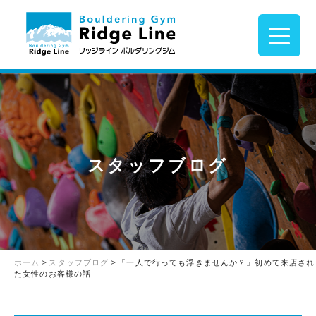
スタッフブログ
ホーム
>
スタッフブログ
>
「一人で行っても浮きませんか？」初めて来店され
た女性のお客様の話